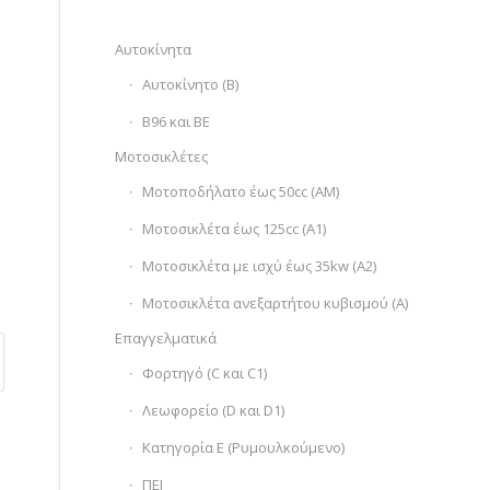
Αυτοκίνητα
Αυτοκίνητο (Β)
Β96 και ΒΕ
Μοτοσικλέτες
Μοτοποδήλατο έως 50cc (ΑΜ)
Moτοσικλέτα έως 125cc (Α1)
Μοτοσικλέτα με ισχύ έως 35kw (Α2)
Μοτοσικλέτα ανεξαρτήτου κυβισμού (Α)
Επαγγελματικά
Φορτηγό (C και C1)
Λεωφορείο (D και D1)
Κατηγορία Ε (Ρυμουλκούμενο)
ΠΕΙ