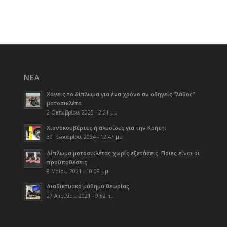
ΝΈΑ
Χάνεις το δίπλωμα για ένα χρόνο αν οδηγείς “λάθος”
μοτοσικλέτα
2 Οκτωβρίου, 2025 - 2:21 μμ
Χιονοκουβέρτες ή αλυσίδες για την Κρήτη;
30 Ιανουαρίου, 2024 - 12:47 μμ
Δίπλωμα μοτοσικλέτας χωρίς εξετάσεις. Ποιες είναι οι
προϋποθέσεις
8 Μαΐου, 2021 - 10:09 μμ
Διαδικτυακό μάθημα θεωρίας
27 Απριλίου, 2021 - 9:52 πμ