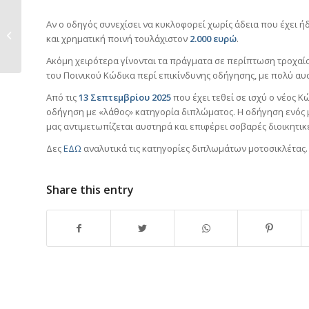
Χιονοκουβέρτες ή
Αν ο οδηγός συνεχίσει να κυκλοφορεί χωρίς άδεια που έχει ή
αλυσίδες για την
και χρηματική ποινή τουλάχιστον
2.000 ευρώ
.
Κρήτη;
Ακόμη χειρότερα γίνονται τα πράγματα σε περίπτωση τροχαίο
του Ποινικού Κώδικα περί επικίνδυνης οδήγησης, με πολύ αυ
Από τις
13 Σεπτεμβρίου 2025
που έχει τεθεί σε ισχύ ο νέος Κ
οδήγηση με «λάθος» κατηγορία διπλώματος. Η οδήγηση ενός
μας αντιμετωπίζεται αυστηρά και επιφέρει σοβαρές διοικητικέ
Δες
ΕΔΩ
αναλυτικά τις κατηγορίες διπλωμάτων μοτοσικλέτας.
Share this entry