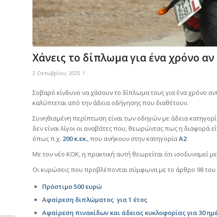
Χάνεις το δίπλωμα για ένα χρόνο αν
/
2 Οκτωβρίου, 2025
Σοβαρό κίνδυνο να χάσουν το δίπλωμα τους για ένα χρόνο αν
καλύπτεται από την άδεια οδήγησης που διαθέτουν.
Συνηθισμένη περίπτωση είναι των οδηγών με άδεια κατηγορ
δεν είναι λίγοι οι αναβάτες που, θεωρώντας πως η διαφορά ε
όπως π.χ.
200 κ.εκ.
, που ανήκουν στην κατηγορία
Α2
.
Με τον νέο ΚΟΚ, η πρακτική αυτή θεωρείται ότι ισοδυναμεί μ
Οι κυρώσεις που προβλέπονται σύμφωνα με το άρθρο 98 του ν
Πρόστιμο 500 ευρώ
Αφαίρεση διπλώματος για 1 έτος
Αφαίρεση πινακίδων και άδειας κυκλοφορίας για 30 ημ