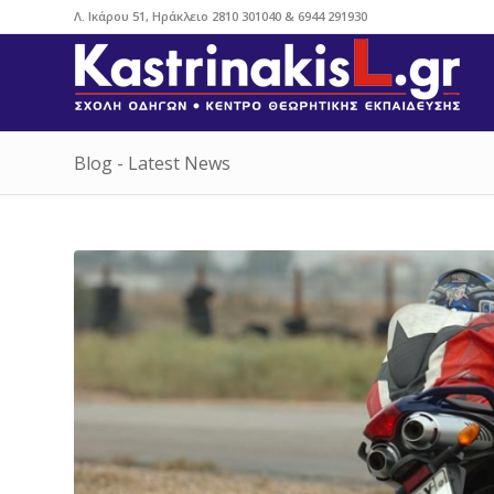
Λ. Ικάρου 51, Ηράκλειο
2810 301040
&
6944 291930
Blog - Latest News