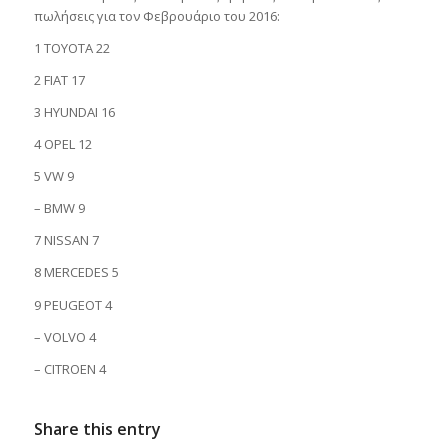
πωλήσεις για τον Φεβρουάριο του 2016:
1 TOYOTA 22
2 FIAT 17
3 HYUNDAI 16
4 OPEL 12
5 VW 9
– BMW 9
7 NISSAN 7
8 MERCEDES 5
9 PEUGEOT 4
– VOLVO 4
– CITROEN 4
Share this entry