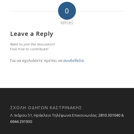
0
REPLIES
Leave a Reply
Want to join the discussion?
Feel free to contribute!
Για να σχολιάσετε πρέπει να
συνδεθείτε
.
ΣΧΟΛΉ ΟΔΗΓΏΝ ΚΑΣΤΡΙΝΆΚΗΣ
Λ. Ικάρου 51, Ηράκλειο Τηλέφωνα Επικοινωνίας:
2810 301040
&
6944 291930