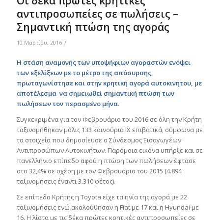
Οι δέκα πρώτες κρητικές
αντιπροσωπείες σε πωλήσεις –
Σημαντική πτώση της αγοράς
/
10 Μαρτίου, 2016
Η στάση αναμονής των υποψήφιων αγοραστών ενόψει
των εξελίξεων με το μέτρο της απόσυρσης,
πρωταγωνίστησε και στην κρητική αγορά αυτοκινήτου, με
αποτέλεσμα να σημειωθεί σημαντική πτώση των
πωλήσεων τον περασμένο μήνα.
Συγκεκριμένα για τον Φεβρουάριο του 2016 σε όλη την Κρήτη
ταξινομήθηκαν μόλις 133 καινούρια ΙΧ επιβατικά, σύμφωνα με
τα στοιχεία που δημοσίευσε ο Σύνδεσμος Εισαγωγέων
Αντιπροσώπων Αυτοκινήτων. Παρόμοια εικόνα υπήρξε και σε
πανελλήνιο επίπεδο αφού η πτώση των πωλήσεων έφτασε
στο 32,4% σε σχέση με τον Φεβρουάριο του 2015 (4.894
ταξινομήσεις έναντι 3.310 φέτος).
Σε επίπεδο Κρήτης η Toyota είχε τα ηνία της αγορά με 22
ταξινομήσεις ενώ ακολούθησαν η Fiat με 17 και η Hyundai με
16. Η λίστα με τις δέκα πρώτες κρητικές αντιπροσωπείες σε