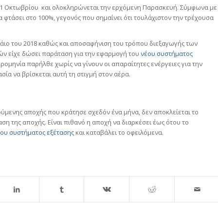
α 1 Οκτωβρίου και ολοκληρώνεται την ερχόμενη Παρασκευή. Σύμφωνα με
φτάσει στο 100%, γεγονός που σημαίνει ότι τουλάχιστον την τρέχουσα
άιο του 2018 καθώς και αποσαφήνιση του τρόπου διεξαγωγής των
ών είχε δώσει παράταση για την εφαρμογή του
νέου συστήματος
ρομηνία παρήλθε χωρίς να γίνουν οι απαραίτητες ενέργειες για την
ία να βρίσκεται αυτή τη στιγμή στον αέρα.
ύμενης αποχής που κράτησε σχεδόν ένα μήνα, δεν αποκλείεται το
η της αποχής. Είναι πιθανό η αποχή να διαρκέσει έως ότου το
ου συστήματος εξέτασης
και καταβάλει το οφειλόμενα.