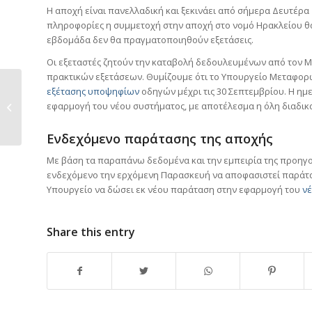
Η αποχή είναι πανελλαδική και ξεκινάει από σήμερα Δευτέρ
πληροφορίες η συμμετοχή στην αποχή στο νομό Ηρακλείου θα 
εβδομάδα δεν θα πραγματοποιηθούν εξετάσεις.
Οι εξεταστές ζητούν την καταβολή δεδουλευμένων από τον Μ
πρακτικών εξετάσεων. Θυμίζουμε ότι το Υπουργείο Μεταφορ
εξέτασης υποψηφίων
οδηγών μέχρι τις 30 Σεπτεμβρίου. Η ημε
Εξετάσεις οδήγησης
εφαρμογή του νέου συστήματος, με αποτέλεσμα η όλη διαδικασ
για τους
ηλικιωμένους...
Ενδεχόμενο παράτασης της αποχής
Με βάση τα παραπάνω δεδομένα και την εμπειρία της προηγο
ενδεχόμενο την ερχόμενη Παρασκευή να αποφασιστεί παράτασ
Υπουργείο να δώσει εκ νέου παράταση στην εφαρμογή του
νέ
Share this entry