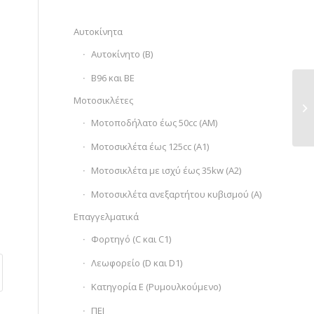
Αυτοκίνητα
Αυτοκίνητο (Β)
Β96 και ΒΕ
Μοτοσικλέτες
Μοτοποδήλατο έως 50cc (ΑΜ)
Moτοσικλέτα έως 125cc (Α1)
Μοτοσικλέτα με ισχύ έως 35kw (Α2)
Μοτοσικλέτα ανεξαρτήτου κυβισμού (Α)
Επαγγελματικά
Φορτηγό (C και C1)
Λεωφορείο (D και D1)
Κατηγορία Ε (Ρυμουλκούμενο)
ΠΕΙ