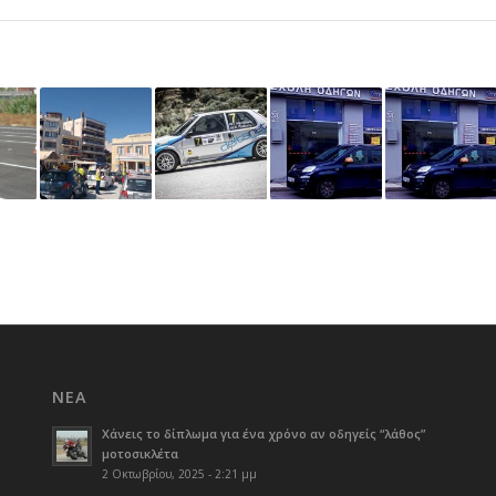
ΝΈΑ
Χάνεις το δίπλωμα για ένα χρόνο αν οδηγείς “λάθος”
μοτοσικλέτα
2 Οκτωβρίου, 2025 - 2:21 μμ