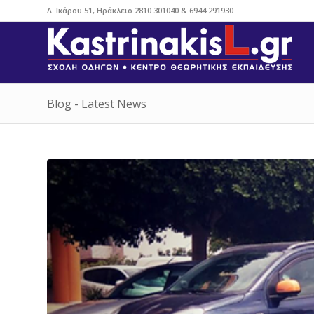
Λ. Ικάρου 51, Ηράκλειο
2810 301040
&
6944 291930
Blog - Latest News