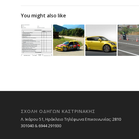
You might also like
ΣΧΟΛΉ ΟΔΗΓΏΝ ΚΑΣΤΡΙΝΆΚΗΣ
Λ. Ικάρου 51, Ηράκλειο Τηλέφωνα Επικοινωνίας:
2810
301040
&
6944 291930