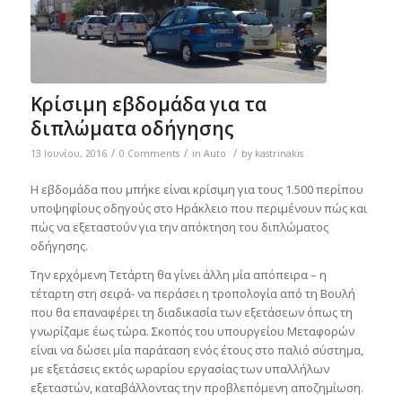
Κρίσιμη εβδομάδα για τα
διπλώματα οδήγησης
/
/
/
13 Ιουνίου, 2016
0 Comments
in
Auto
by
kastrinakis
Η εβδομάδα που μπήκε είναι κρίσιμη για τους 1.500 περίπου
υποψηφίους οδηγούς στο Ηράκλειο που περιμένουν πώς και
πώς να εξεταστούν για την απόκτηση του διπλώματος
οδήγησης.
Την ερχόμενη Τετάρτη θα γίνει άλλη μία απόπειρα – η
τέταρτη στη σειρά- να περάσει η τροπολογία από τη Βουλή
που θα επαναφέρει τη διαδικασία των εξετάσεων όπως τη
γνωρίζαμε έως τώρα. Σκοπός του υπουργείου Μεταφορών
είναι να δώσει μία παράταση ενός έτους στο παλιό σύστημα,
με εξετάσεις εκτός ωραρίου εργασίας των υπαλλήλων
εξεταστών, καταβάλλοντας την προβλεπόμενη αποζημίωση.