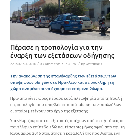
Πέρασε η τροπολογία για την
έναρξη των εξετάσεων οδήγησης
/
/
/
22 Ιουνίου, 2016
0 Comments
in
Auto
by
kastrinakis
Την ανακοίνωση της επανέναρξης των εξετάσεων των
υποψηφίων οδηγών στο Ηράκλειο και σε ολόκληρη τη
χώρα αναμένεται να έχουμε τα επόμενα 24ωρα.
Πριν από λίγες ώρες πέρασε κατά πλειοψηφία από τη Βουλή
η τροπολογία που προβλέπει αποζημίωση των υπαλλήλων
οι οποίοι μετέχουν στο έργο της εξέτασης.
Υπενθυμίζουμε ότι οι εξεταστές απέχουν από τις εξετάσεις σε
πανελλήνιο επίπεδο εδώ και τέσσερις μήνες αφού από την 1η
Ιανουαρίου 2016 σταμάτησε η καταβολή της προβλεπόμενη