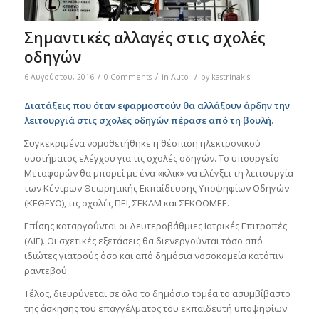
Σημαντικές αλλαγές στις σχολές
οδηγών
/
/
/
6 Αυγούστου, 2016
0 Comments
in
Auto
by
kastrinakis
Διατάξεις που όταν εφαρμοστούν θα αλλάξουν άρδην την
λειτουργιά στις σχολές οδηγών πέρασε από τη βουλή.
Συγκεκριμένα νομοθετήθηκε η θέσπιση ηλεκτρονικού
συστήματος ελέγχου για τις σχολές οδηγών. Το υπουργείο
Μεταφορών θα μπορεί με ένα «κλικ» να ελέγξει τη λειτουργία
των Κέντρων Θεωρητικής Εκπαίδευσης Υποψηφίων Οδηγών
(ΚΕΘΕΥΟ), τις σχολές ΠΕΙ, ΣΕΚΑΜ και ΣΕΚΟΟΜΕΕ.
Επίσης καταργούνται οι Δευτεροβάθμιες Ιατρικές Επιτροπές
(ΔΙΕ). Οι σχετικές εξετάσεις θα διενεργούνται τόσο από
ιδιώτες γιατρούς όσο και από δημόσια νοσοκομεία κατόπιν
ραντεβού.
Τέλος, διευρύνεται σε όλο το δημόσιο τομέα το ασυμβίβαστο
της άσκησης του επαγγέλματος του εκπαιδευτή υποψηφίων