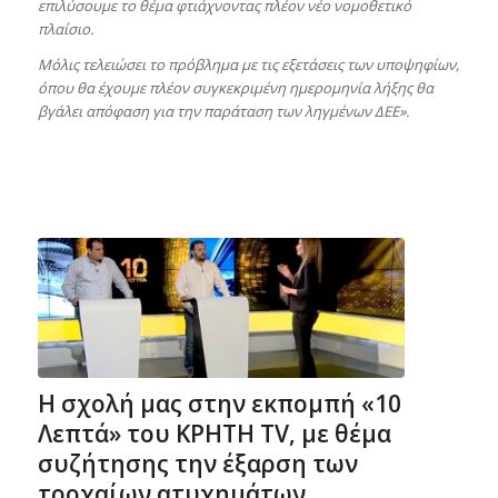
επιλύσουμε το θέμα φτιάχνοντας πλέον νέο νομοθετικό
πλαίσιο.
Μόλις τελειώσει το πρόβλημα με τις εξετάσεις των υποψηφίων,
όπου θα έχουμε πλέον συγκεκριμένη ημερομηνία λήξης θα
βγάλει απόφαση για την παράταση των ληγμένων ΔΕΕ».
H σχολή μας στην εκπομπή «10
Λεπτά» του ΚΡΗΤΗ TV, με θέμα
συζήτησης την έξαρση των
τροχαίων ατυχημάτων