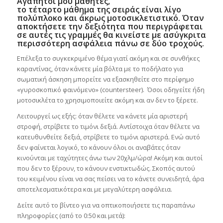
Αγαπητοί μου μαθητές,
το τέταρτο μάθημα της σειράς είναι λίγο
πολύπλοκο και άκρως μοτοσικλετιστικό. Όταν
αποκτήσετε την δεξιότητα που περιγράφεται
σε αυτές τις γραμμές θα κινείστε με ασύγκριτα
περισσότερη ασφάλεια πάνω σε δύο τροχούς.
Επέλεξα το συγκεκριμένο θέμα γιατί ακόμη και σε συνθήκες
καραντίνας, όταν κάνετε μία βόλτα με το ποδήλατο για
σωματική άσκηση μπορείτε να εξασκηθείτε στο περίφημο
«γυροσκοπικό φαινόμενο» (countersteer). Όσοι οδηγείτε ήδη
μοτοσικλέτα το χρησιμοποιείτε ακόμη και αν δεν το ξέρετε.
Λειτουργεί ως εξής: όταν θέλετε να κάνετε μία αριστερή
στροφή, στρίβετε το τιμόνι δεξιά. Αντίστοιχα όταν θέλετε να
κατευθυνθείτε δεξιά, στρίβετε το τιμόνι αριστερά. Ενώ αυτό
δεν φαίνεται λογικό, το κάνουν όλοι οι αναβάτες όταν
κινούνται με ταχύτητες άνω των 20χλμ/ώρα! Ακόμη και αυτοί
που δεν το ξέρουν, το κάνουν ενστικτωδώς. Σκοπός αυτού
του κειμένου είναι να σας πείσει να το κάνετε συνειδητά, άρα
αποτελεσματικότερα και με μεγαλύτερη ασφάλεια.
Δείτε αυτό το βίντεο για να οπτικοποιήσετε τις παραπάνω
πληροφορίες (από το 0:50 και μετά):