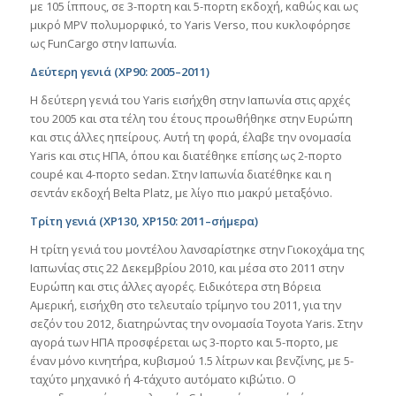
με 105 ίππους, σε 3-πορτη και 5-πορτη εκδοχή, καθώς και ως
μικρό MPV πολυμορφικό, το Yaris Verso, που κυκλοφόρησε
ως FunCargo στην Ιαπωνία.
Δεύτερη γενιά (XP90: 2005–2011)
Η δεύτερη γενιά του Yaris εισήχθη στην Ιαπωνία στις αρχές
του 2005 και στα τέλη του έτους προωθήθηκε στην Ευρώπη
και στις άλλες ηπείρους. Αυτή τη φορά, έλαβε την ονομασία
Yaris και στις ΗΠΑ, όπου και διατέθηκε επίσης ως 2-πορτο
coupé και 4-πορτο sedan. Στην Ιαπωνία διατέθηκε και η
σεντάν εκδοχή Belta Platz, με λίγο πιο μακρύ μεταξόνιο.
Τρίτη γενιά (XP130, XP150: 2011–σήμερα)
Η τρίτη γενιά του μοντέλου λανσαρίστηκε στην Γιοκοχάμα της
Ιαπωνίας στις 22 Δεκεμβρίου 2010, και μέσα στο 2011 στην
Ευρώπη και στις άλλες αγορές. Ειδικότερα στη Βόρεια
Αμερική, εισήχθη στο τελευταίο τρίμηνο του 2011, για την
σεζόν του 2012, διατηρώντας την ονομασία Toyota Yaris. Στην
αγορά των ΗΠΑ προσφέρεται ως 3-πορτο και 5-πορτο, με
έναν μόνο κινητήρα, κυβισμού 1.5 λίτρων και βενζίνης, με 5-
ταχύτο μηχανικό ή 4-τάχυτο αυτόματο κιβώτιο. Ο