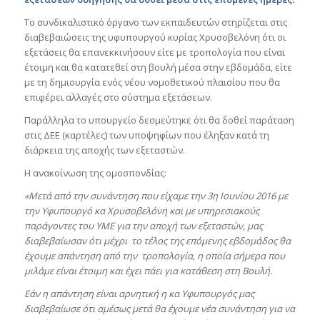
Το συνδικαλιστικό όργανο των εκπαιδευτών στηρίζεται στις
διαβεβαιώσεις της υφυπουργού κυρίας Χρυσοβελόνη ότι οι
εξετάσεις θα επανεκκινήσουν είτε με τροπολογία που είναι
έτοιμη και θα κατατεθεί στη βουλή μέσα στην εβδομάδα, είτε
με τη δημιουργία ενός νέου νομοθετικού πλαισίου που θα
επιφέρει αλλαγές στο σύστημα εξετάσεων.
Παράλληλα το υπουργείο δεσμεύτηκε ότι θα δοθεί παράταση
στις ΔΕΕ (καρτέλες) των υποψηφίων που έληξαν κατά τη
διάρκεια της αποχής των εξεταστών.
Η ανακοίνωση της ομοσπονδίας:
«Μετά από την συνάντηση που είχαμε την 3η Ιουνίου 2016 με
την Υφυπουργό κα Χρυσοβελόνη και με υπηρεσιακούς
παράγοντες του ΥΜΕ για την αποχή των εξεταστών, μας
διαβεβαίωσαν ότι μέχρι το τέλος της επόμενης εβδομάδος θα
έχουμε απάντηση από την τροπολογία, η οποία σήμερα που
μιλάμε είναι έτοιμη και έχει πάει για κατάθεση στη Βουλή.
Εάν η απάντηση είναι αρνητική η κα Υφυπουργός μας
διαβεβαίωσε ότι αμέσως μετά θα έχουμε νέα συνάντηση για να