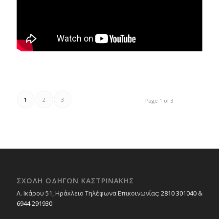
1
2
3
Page 1 of 3
ΣΧΟΛΉ ΟΔΗΓΏΝ ΚΑΣΤΡΙΝΆΚΗΣ
Λ. Ικάρου 51, Ηράκλειο Τηλέφωνα Επικοινωνίας:
2810 301040
&
6944 291930