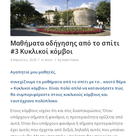
Μαθήματα οδήγησης από το σπίτι
#3 Κυκλικοί κόμβοι
/
/
4 Απριλίου, 2020
in
Auto
by
kastrinakis
Αγαπητοί μου μαθητές,
συνεχίζουμε τα μαθήματα από το σπίτι με το… καυτό θέμα
« Κυκλικοί κόμβοι». Είναι πολύ απλό να κατανοήσετε πώς
θα συμπεριφέρεστε στους κυκλικούς κόμβους και
ταυτόχρονο πολύπλοκο.
Στους κόμβους ισχύει ότι και στις διασταυρώσεις: Όταν
υπάρχουν σήματα ή φανάρια, η προτεραιότητα ορίζεται από
αυτά. Όταν δεν υπάρχουν φανάρια ή σήματα προτεραιότητα
έχει αυτός που έρχεται από δεξιά, δηλαδή αυτός που μπαίνει
στον κόμβο. Με την παραπάνω πρόταση θα μπορούσε να