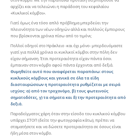
αρχίζει και να τελειώνει η παράδοση του κεφαλαίου
«Κυκλικοί κόμβοι».
Γιατί όμως ένα τόσο απλό πρόβλημα μπερδεύει την
πλειονότητα των νέων οδηγών αλλά και πολλούς έμπειρους
που βρίσκονται χρόνια πίσω από το τιμόνι;
Πολλοί οδηγοί στο Ηράκλειο -και όχι μόνο- μπερδευόμαστε
γιατί για πολλά χρόνια οι κυκλικοί κόμβοι στην πόλη δεν
είχαν σήμανση. Έτσι προτεραιότητα είχαν πάντα όσοι
έμπαιναν στον κόμβο αφού πάντα έρχονται από δεξιά.
Θυμηθείτε αυτό που αναφέρεται παραπάνω: στους
κυκλικούς κόμβους και γενικά σε όλα τα είδη
διασταυρώσεων η προτεραιότητα ρυθμίζεται με σειρά
ισχύος: α) από τον τροχονόμο, β) τους φωτεινούς
σηματοδότες, γ) τα σήματα και δ) την προτεραιότητα από
δεξιά.
Παραδείγματος χάρη όταν στην είσοδο του κυκλικού κόμβου
υπάρχει ΣΤΟΠ (δείτε την φωτογραφία κάτω), πρέπει να
σταματήσετε και να δώσετε προτεραιότητα σε όσους είναι
ήδη μέσα στον κόμβο.