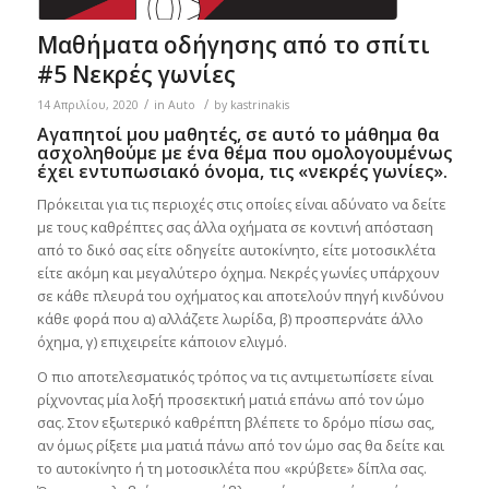
Μαθήματα οδήγησης από το σπίτι
#5 Νεκρές γωνίες
/
/
14 Απριλίου, 2020
in
Auto
by
kastrinakis
Αγαπητοί μου μαθητές, σε αυτό το μάθημα θα
ασχοληθούμε με ένα θέμα που ομολογουμένως
έχει εντυπωσιακό όνομα, τις «νεκρές γωνίες».
Πρόκειται για τις περιοχές στις οποίες είναι αδύνατο να δείτε
με τους καθρέπτες σας άλλα οχήματα σε κοντινή απόσταση
από το δικό σας είτε οδηγείτε αυτοκίνητο, είτε μοτοσικλέτα
είτε ακόμη και μεγαλύτερο όχημα. Νεκρές γωνίες υπάρχουν
σε κάθε πλευρά του οχήματος και αποτελούν πηγή κινδύνου
κάθε φορά που α) αλλάζετε λωρίδα, β) προσπερνάτε άλλο
όχημα, γ) επιχειρείτε κάποιον ελιγμό.
Ο πιο αποτελεσματικός τρόπος να τις αντιμετωπίσετε είναι
ρίχνοντας μία λοξή προσεκτική ματιά επάνω από τον ώμο
σας. Στον εξωτερικό καθρέπτη βλέπετε το δρόμο πίσω σας,
αν όμως ρίξετε μια ματιά πάνω από τον ώμο σας θα δείτε και
το αυτοκίνητο ή τη μοτοσικλέτα που «κρύβετε» δίπλα σας.