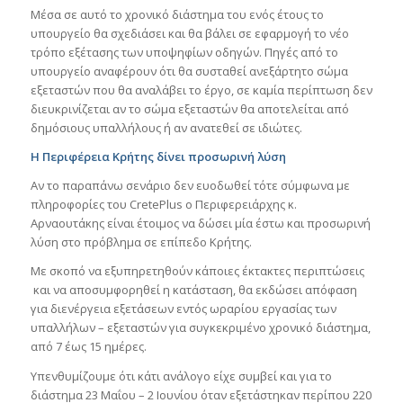
Μέσα σε αυτό το χρονικό διάστημα του ενός έτους το
υπουργείο θα σχεδιάσει και θα βάλει σε εφαρμογή το νέο
τρόπο εξέτασης των υποψηφίων οδηγών. Πηγές από το
υπουργείο αναφέρουν ότι θα συσταθεί ανεξάρτητο σώμα
εξεταστών που θα αναλάβει το έργο, σε καμία περίπτωση δεν
διευκρινίζεται αν το σώμα εξεταστών θα αποτελείται από
δημόσιους υπαλλήλους ή αν ανατεθεί σε ιδιώτες.
Η Περιφέρεια Κρήτης δίνει προσωρινή λύση
Αν το παραπάνω σενάριο δεν ευοδωθεί τότε σύμφωνα με
πληροφορίες του CretePlus ο Περιφερειάρχης κ.
Αρναουτάκης είναι έτοιμος να δώσει μία έστω και προσωρινή
λύση στο πρόβλημα σε επίπεδο Κρήτης.
Με σκοπό να εξυπηρετηθούν κάποιες έκτακτες περιπτώσεις
και να αποσυμφορηθεί η κατάσταση, θα εκδώσει απόφαση
για διενέργεια εξετάσεων εντός ωραρίου εργασίας των
υπαλλήλων – εξεταστών για συγκεκριμένο χρονικό διάστημα,
από 7 έως 15 ημέρες.
Υπενθυμίζουμε ότι κάτι ανάλογο είχε συμβεί και για το
διάστημα 23 Μαΐου – 2 Ιουνίου όταν εξετάστηκαν περίπου 220