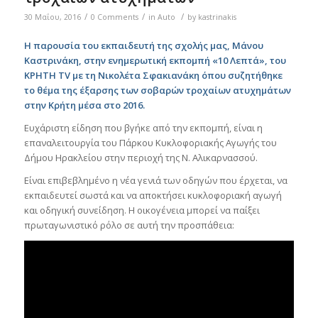
/
/
/
30 Μαΐου, 2016
0 Comments
in
Auto
by
kastrinakis
Η παρουσία του εκπαιδευτή της σχολής μας, Μάνου
Καστρινάκη, στην ενημερωτική εκπομπή «10 Λεπτά», του
ΚΡΗΤΗ TV με τη Νικολέτα Σφακιανάκη όπου συζητήθηκε
το θέμα της έξαρσης των σοβαρών τροχαίων ατυχημάτων
στην Κρήτη μέσα στο 2016.
Ευχάριστη είδηση που βγήκε από την εκπομπή, είναι η
επαναλειτουργία του Πάρκου Κυκλοφοριακής Αγωγής του
Δήμου Ηρακλείου στην περιοχή της Ν. Αλικαρνασσού.
Είναι επιβεβλημένο η νέα γενιά των οδηγών που έρχεται, να
εκπαιδευτεί σωστά και να αποκτήσει κυκλοφοριακή αγωγή
και οδηγική συνείδηση. Η οικογένεια μπορεί να παίξει
πρωταγωνιστικό ρόλο σε αυτή την προσπάθεια: