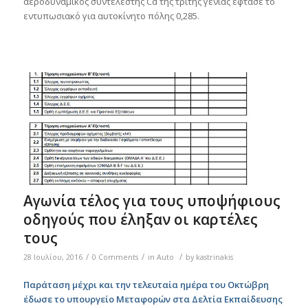
αεροδυναμικός συντελεστής Cd της τρίτης γενιάς έφτασε το
εντυπωσιακό για αυτοκίνητο πόλης 0,285.
Αγωνία τέλος για τους υποψήφιους
οδηγούς που έληξαν οι καρτέλες
τους
/
/
/
28 Ιουλίου, 2016
0 Comments
in
Auto
by
kastrinakis
Παράταση μέχρι και την τελευταία ημέρα του Οκτώβρη
έδωσε το υπουργείο Μεταφορών στα Δελτία Εκπαίδευσης