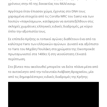
χρόνους στην Α5 της δεκαετίας του Μιλένιουμ.
Αργότερα όταν έπιασαν χώμα, έχοντας στο DNA τους
χαραγμένα στοιχεία από τις Corolla WRC του Sainz και των
λοιπών «παγκόσμιων», κατάφεραν να ανταπεξέλθουν στις
σκληρές χωμάτινες ελληνικές ειδικές διαδρομές, με κύριο
όπλο την αξιοπιστία τους.
Σε επίπεδο Κρήτης οι τοπικοί αγώνες διαθέτουν ένα από τα
καλύτερα Yaris των ελληνικών αγώνων. Δυνατό και αξιόπιστο
το Yaris του Μιχάλη Πουλάκη στα χρώματα της Οικοπροκάτ
πρωταγωνιστεί στα 1400cc ή στη νεοσύστατη C6 κατά
περίπτωση.
Στο βίντεο που ακολουθεί μπορείτε να δείτε πλάνα μέσα από
το αυτοκίνητο από την τελευταία Ανάβαση Βραχασίου, μία
από τις δημοφιλέστερες ειδικές διαδρομές της Κρήτης: