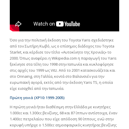
Όσο για την πολιτική έκδοση του Toyota Yaris σχεδιάστηκε
από τον Σωτήρη Κωβό, ως ο επίσημος διάδοχος του Toyota
Starlet, και κέρδισε τον τίτλο «Αυτοκίνητο της Χρονιάς» το
2000. Όπως αναφέρει η Wikipedia.com η παραγωγή του Yaris
ξεκίνησε στα τέλη του 1998 στην Ιαπωνία και κυκλοφόρησε
στις αρχές του 1999 ως Vitz. Από το 2001 κατασκευάζεται και
στο Onnaing, στη Γαλλία, κοντά στο Βαλανσιέν για την
ευρωπαϊκή αγορά, εκτός από την έκδοση Yaris TS, η οποία
είχε εισαχθεί από την Ιαπωνία.
Πρώτη γενιά (XP10: 1999-2005)
Η πρώτη γενιά ήταν διαθέσιμη στην Ελλάδα με κινητήρες
1.000cc και 1.300cc βενζίνης, 68 και 87 ίππων αντίστοιχα, έναν
1.400cc πετρελαίου που είχε απόδοση 90 ίππους, ενώ στην
κορυφή υπήρχε ο 1.500cc ατμοσφαιρικός κινητήρας βενζίνης