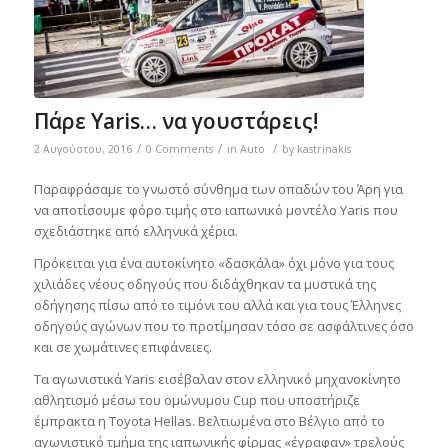
Πάρε Yaris… να γουστάρεις!
/
/
/
2 Αυγούστου, 2016
0 Comments
in
Auto
by
kastrinakis
Παραφράσαμε το γνωστό σύνθημα των οπαδών του Άρη για
να αποτίσουμε φόρο τιμής στο ιαπωνικό μοντέλο Yaris που
σχεδιάστηκε από ελληνικά χέρια.
Πρόκειται για ένα αυτοκίνητο «δασκάλα» όχι μόνο για τους
χιλιάδες νέους οδηγούς που διδάχθηκαν τα μυστικά της
οδήγησης πίσω από το τιμόνι του αλλά και για τους Έλληνες
οδηγούς αγώνων που το προτίμησαν τόσο σε ασφάλτινες όσο
και σε χωμάτινες επιφάνειες.
Τα αγωνιστικά Yaris εισέβαλαν στον ελληνικό μηχανοκίνητο
αθλητισμό μέσω του ομώνυμου Cup που υποστήριζε
έμπρακτα η Toyota Hellas. Bελτιωμένα στο Βέλγιο από το
αγωνιστικό τμήμα της ιαπωνικής φίρμας «έγραφαν» τρελούς