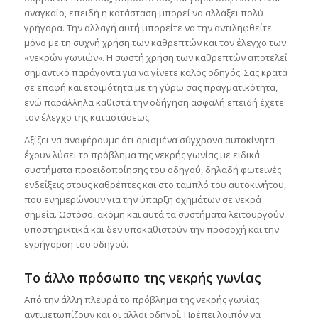
αναγκαίο, επειδή η κατάσταση μπορεί να αλλάξει πολύ
γρήγορα. Την αλλαγή αυτή μπορείτε να την αντιληφθείτε
μόνο με τη συχνή χρήση των καθρεπτών και τον έλεγχο των
«νεκρών γωνιών». Η σωστή χρήση των καθρεπτών αποτελεί
σημαντικό παράγοντα για να γίνετε καλός οδηγός. Σας κρατά
σε επαφή και ετοιμότητα με τη γύρω σας πραγματικότητα,
ενώ παράλληλα καθιστά την οδήγηση ασφαλή επειδή έχετε
τον έλεγχο της καταστάσεως.
Αξίζει να αναφέρουμε ότι ορισμένα σύγχρονα αυτοκίνητα
έχουν λύσει το πρόβλημα της νεκρής γωνίας με ειδικά
συστήματα προειδοποίησης του οδηγού, δηλαδή φωτεινές
ενδείξεις στους καθρέπτες και στο ταμπλό του αυτοκινήτου,
που ενημερώνουν για την ύπαρξη οχημάτων σε νεκρά
σημεία. Ωστόσο, ακόμη και αυτά τα συστήματα λειτουργούν
υποστηρικτικά και δεν υποκαθιστούν την προσοχή και την
εγρήγορση του οδηγού.
Το άλλο πρόσωπο της νεκρής γωνίας
Από την άλλη πλευρά το πρόβλημα της νεκρής γωνίας
αντιμετωπίζουν και οι άλλοι οδηγοί. Πρέπει λοιπόν να