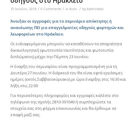
οδηγούς στο Ηράκλειο
/
/
/
15 Ιουνίου, 2016
0 Comments
in
Auto
by
kastrinakis
Άνοιξαν οι εγγραφές για το σεμινάριο απόκτησης ή
ανανέωσης ΠΕΙ για επαγγελματίες οδηγούς φορτηγών και
λεωφορείων στο Ηράκλειο.
Οι ενδιαφερόμενοι μπορούν να καταθέσουν τα απαραίτητα
δικαιολογητική (φωτοτυπία ταυτότητας και φωτοτυπία
διπλώματος) μέχρι την Πέμπτη 23 Ιουνίου.
Η έναρξη του σεμιναρίου είναι προγραμματισμένη για τη
Δευτέρα 27 Ιουνίου. Η διάρκειά του θα είναι εφτά εργάσιμες
ημέρες (εκτός Σαββατοκύριακο) με ώρα έναρξης στις 16:30 και
λήξη στις 22:00
Για περισσότερες πληροφορίες και εγγραφές καλέστε στο
τηλέφωνο της σχολής 2810-301040 ή συμπληρώστε τα
στοιχεία σας στη φόρμα επικοινωνίας και θα έρθουμε σε
επαφή μαζί σας.