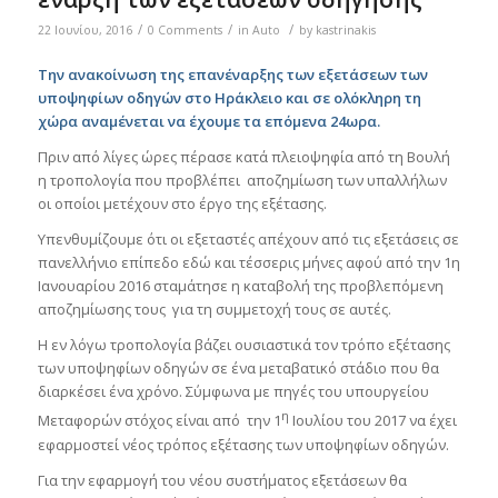
/
/
/
22 Ιουνίου, 2016
0 Comments
in
Auto
by
kastrinakis
Την ανακοίνωση της επανέναρξης των εξετάσεων των
υποψηφίων οδηγών στο Ηράκλειο και σε ολόκληρη τη
χώρα αναμένεται να έχουμε τα επόμενα 24ωρα.
Πριν από λίγες ώρες πέρασε κατά πλειοψηφία από τη Βουλή
η τροπολογία που προβλέπει αποζημίωση των υπαλλήλων
οι οποίοι μετέχουν στο έργο της εξέτασης.
Υπενθυμίζουμε ότι οι εξεταστές απέχουν από τις εξετάσεις σε
πανελλήνιο επίπεδο εδώ και τέσσερις μήνες αφού από την 1η
Ιανουαρίου 2016 σταμάτησε η καταβολή της προβλεπόμενη
αποζημίωσης τους για τη συμμετοχή τους σε αυτές.
Η εν λόγω τροπολογία βάζει ουσιαστικά τον τρόπο εξέτασης
των υποψηφίων οδηγών σε ένα μεταβατικό στάδιο που θα
διαρκέσει ένα χρόνο. Σύμφωνα με πηγές του υπουργείου
η
Μεταφορών στόχος είναι από την 1
Ιουλίου του 2017 να έχει
εφαρμοστεί νέος τρόπος εξέτασης των υποψηφίων οδηγών.
Για την εφαρμογή του νέου συστήματος εξετάσεων θα