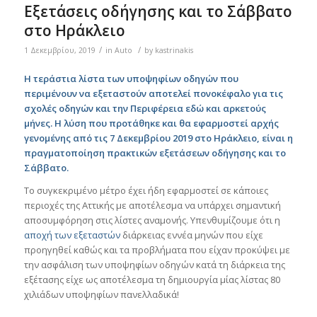
Εξετάσεις οδήγησης και το Σάββατο
στο Ηράκλειο
/
/
1 Δεκεμβρίου, 2019
in
Auto
by
kastrinakis
Η τεράστια λίστα των υποψηφίων οδηγών που
περιμένουν να εξεταστούν αποτελεί πονοκέφαλο για τις
σχολές οδηγών και την Περιφέρεια εδώ και αρκετούς
μήνες. Η λύση που προτάθηκε και θα εφαρμοστεί αρχής
γενομένης από τις 7 Δεκεμβρίου 2019 στο Ηράκλειο, είναι η
πραγματοποίηση πρακτικών εξετάσεων οδήγησης και το
Σάββατο.
Το συγκεκριμένο μέτρο έχει ήδη εφαρμοστεί σε κάποιες
περιοχές της Αττικής με αποτέλεσμα να υπάρχει σημαντική
αποσυμφόρηση στις λίστες αναμονής. Υπενθυμίζουμε ότι η
αποχή των εξεταστών
διάρκειας εννέα μηνών που είχε
προηγηθεί καθώς και τα προβλήματα που είχαν προκύψει με
την ασφάλιση των υποψηφίων οδηγών κατά τη διάρκεια της
εξέτασης είχε ως αποτέλεσμα τη δημιουργία μίας λίστας 80
χιλιάδων υποψηφίων πανελλαδικά!