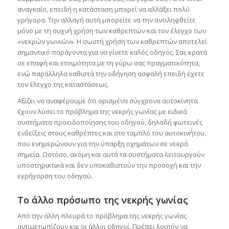
αναγκαίο, επειδή η κατάσταση μπορεί να αλλάξει πολύ
γρήγορα. Την αλλαγή αυτή μπορείτε να την αντιληφθείτε
μόνο με τη συχνή χρήση των καθρεπτών και τον έλεγχο των
«νεκρών γωνιών». Η σωστή χρήση των καθρεπτών αποτελεί
σημαντικό παράγοντα για να γίνετε καλός οδηγός. Σας κρατά
σε επαφή και ετοιμότητα με τη γύρω σας πραγματικότητα,
ενώ παράλληλα καθιστά την οδήγηση ασφαλή επειδή έχετε
τον έλεγχο της καταστάσεως.
Αξίζει να αναφέρουμε ότι ορισμένα σύγχρονα αυτοκίνητα
έχουν λύσει το πρόβλημα της νεκρής γωνίας με ειδικά
συστήματα προειδοποίησης του οδηγού, δηλαδή φωτεινές
ενδείξεις στους καθρέπτες και στο ταμπλό του αυτοκινήτου,
που ενημερώνουν για την ύπαρξη οχημάτων σε νεκρά
σημεία. Ωστόσο, ακόμη και αυτά τα συστήματα λειτουργούν
υποστηρικτικά και δεν υποκαθιστούν την προσοχή και την
εγρήγορση του οδηγού.
Το άλλο πρόσωπο της νεκρής γωνίας
Από την άλλη πλευρά το πρόβλημα της νεκρής γωνίας
αντιμετωπίζουν και οι άλλοι οδηγοί. Πρέπει λοιπόν να