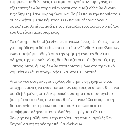
Σύμφωνα με δηλώσεις του υφυπουργού κ. Μαυραγάνη, οι
εξεταστές δεν θα παρευρίσκονται στο αμάξι αλλά θα δίνουν
τις οδηγίες μέσω μικροφώνου και θα βλέπουν την πορεία του
αυτοκινήτου μέσω κάμερας. Ο εκπαιδευτής για λόγους
ασφαλείας θα είναι μαζί με τον εξεταζόμενο, ωστόσο ο ρόλος
του θα είναι περιορισμένος.
Το σύστημα θα θυμίζει λίγο τις πανελλαδικές εξετάσεις, αφού
για παράδειγμα δύο εξεταστές από την Ξάνθη θα επιβλέπουν
έναν υποψήφιο οδηγό από την Κρήτη ή ένας εν δυνάμει
οδηγός της Θεσσαλονίκης θα εξετάζεται από εξεταστές της
Πάτρας. Αυτό, όμως, δεν θα περιοριστεί μόνο στο πρακτικό
κομμάτι αλλά θα προχωρήσει και στο θεωρητικό.
Από το νέο έτος όλες οι σχολές οδήγησης της χώρας είναι
υποχρεωμένες να ενσωματώσουν κάμερες οι οποίες θα είναι
συμβεβλημένες με ηλεκτρονικό σύστημα του υπουργείου
(σ.σ. μέχρι το τέλος του έτους θα έχει αναλάβει εταιρεία τη
δημιουργία του), μέσω του οποίου θα φαίνεται ότι ο
υποψήφιος οδηγός παρακολούθησε πράγματι όλα τα
θεωρητικά μαθήματα. Στην περίπτωση που οι σχολές δεν
δεχτούν αυτή τη νέα τροπή, θα κλείνουν.