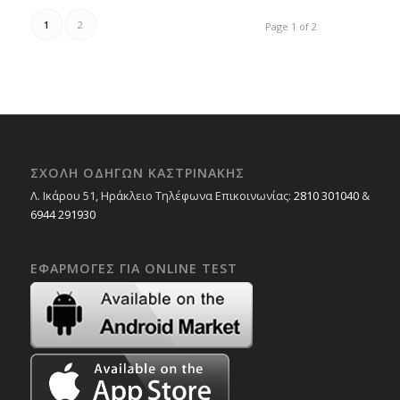
1
2
Page 1 of 2
ΣΧΟΛΉ ΟΔΗΓΏΝ ΚΑΣΤΡΙΝΆΚΗΣ
Λ. Ικάρου 51, Ηράκλειο Τηλέφωνα Επικοινωνίας:
2810 301040
&
6944 291930
ΕΦΑΡΜΟΓΈΣ ΓΙΑ ONLINE TEST