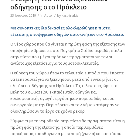
οδήγησης στο Ηράκλειο
/
/
23 Ιουνίου, 2019
in
Auto
by
kastrinakis
Με συνοπτικές διαδικασίες ολοκληρώθηκε η πίστα
εξέτασης υποψηφίων οδηγών αυτοκινήτων στο Ηράκλειο.
Ο νέος χώρος που θα γίνεται η πρώτη φάση της εξέτασης των
υποψηφίων βρίσκεται στο Παγκρήτιο Στάδιο ακριβώς δίπλα
στην πίστα που μέχρι πρότινος πραγματοποιούνταν οι
αντίστοιχες εξετάσεις για τους μοτοσικλετιστές.
Η εύρεση του χώρου ήταν το τελευταίο εμπόδιο που έπρεπε
να ξεπεραστεί για να ξεκινήσουν μετά από εννέα μήνες οι
εξετάσεις οδήγησης στο Ηράκλειο. Τις τελευταίες ώρες τα
μέλη του σωματείου εκπαιδευτών οδηγών και
κυκλοφοριακής αγωγής εργάστηκαν πυρετωδώς και σε
συνεργασία με την Περιφέρεια και τον Δήμο κατάφεραν να
ολοκληρώσουν το έργο σε χρόνο ρεκόρ.
Σύμφωνα με τη νομοθεσία στην πίστα θα πραγματοποιείται η
πρώτη φάση της εξέτασης, η οποία περιλαμβάνει:
παρκάρισμα, οπισθογωνία με στροφή (γωνία) και επί τόπου