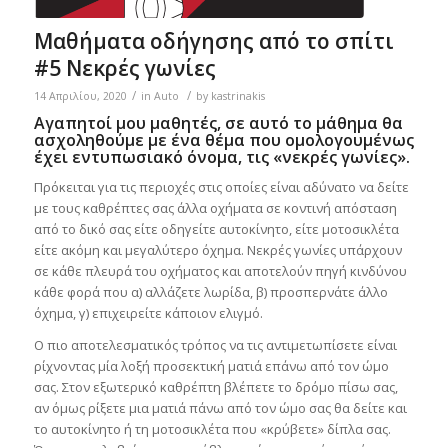
Μαθήματα οδήγησης από το σπίτι
#5 Νεκρές γωνίες
/
/
14 Απριλίου, 2020
in
Auto
by
kastrinakis
Αγαπητοί μου μαθητές, σε αυτό το μάθημα θα
ασχοληθούμε με ένα θέμα που ομολογουμένως
έχει εντυπωσιακό όνομα, τις «νεκρές γωνίες».
Πρόκειται για τις περιοχές στις οποίες είναι αδύνατο να δείτε
με τους καθρέπτες σας άλλα οχήματα σε κοντινή απόσταση
από το δικό σας είτε οδηγείτε αυτοκίνητο, είτε μοτοσικλέτα
είτε ακόμη και μεγαλύτερο όχημα. Νεκρές γωνίες υπάρχουν
σε κάθε πλευρά του οχήματος και αποτελούν πηγή κινδύνου
κάθε φορά που α) αλλάζετε λωρίδα, β) προσπερνάτε άλλο
όχημα, γ) επιχειρείτε κάποιον ελιγμό.
Ο πιο αποτελεσματικός τρόπος να τις αντιμετωπίσετε είναι
ρίχνοντας μία λοξή προσεκτική ματιά επάνω από τον ώμο
σας. Στον εξωτερικό καθρέπτη βλέπετε το δρόμο πίσω σας,
αν όμως ρίξετε μια ματιά πάνω από τον ώμο σας θα δείτε και
το αυτοκίνητο ή τη μοτοσικλέτα που «κρύβετε» δίπλα σας.