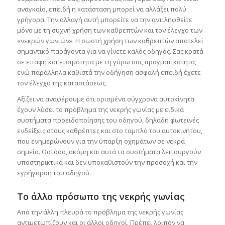
αναγκαίο, επειδή η κατάσταση μπορεί να αλλάξει πολύ
γρήγορα. Την αλλαγή αυτή μπορείτε να την αντιληφθείτε
μόνο με τη συχνή χρήση των καθρεπτών και τον έλεγχο των
«νεκρών γωνιών». Η σωστή χρήση των καθρεπτών αποτελεί
σημαντικό παράγοντα για να γίνετε καλός οδηγός. Σας κρατά
σε επαφή και ετοιμότητα με τη γύρω σας πραγματικότητα,
ενώ παράλληλα καθιστά την οδήγηση ασφαλή επειδή έχετε
τον έλεγχο της καταστάσεως.
Αξίζει να αναφέρουμε ότι ορισμένα σύγχρονα αυτοκίνητα
έχουν λύσει το πρόβλημα της νεκρής γωνίας με ειδικά
συστήματα προειδοποίησης του οδηγού, δηλαδή φωτεινές
ενδείξεις στους καθρέπτες και στο ταμπλό του αυτοκινήτου,
που ενημερώνουν για την ύπαρξη οχημάτων σε νεκρά
σημεία. Ωστόσο, ακόμη και αυτά τα συστήματα λειτουργούν
υποστηρικτικά και δεν υποκαθιστούν την προσοχή και την
εγρήγορση του οδηγού.
Το άλλο πρόσωπο της νεκρής γωνίας
Από την άλλη πλευρά το πρόβλημα της νεκρής γωνίας
αντιμετωπίζουν και οι άλλοι οδηγοί. Πρέπει λοιπόν να