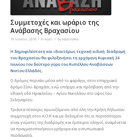
Συμμετοχές και ωράριο της
Ανάβασης Βραχασίου
/
/
19 Ιουνίου, 2018
in
Auto
by
kastrinakis
Η δημοφιλέστατη και ιδιαιτέρως τεχνική ειδική διαδρομή
του Βραχασίου θα φιλοξενήσει τη ερχόμενη Κυριακή 24
Ιουνίου τον δεύτερο γύρο του Κυπέλλου Αναβάσεων
Νοτίου Ελλάδος.
Ο δρόμος περνάει μέσα από το φαράγγι, στον επαρχιακό
δρόμο Σίσυ- Βραχάσι, ενώ υπάρχει και πρόσβαση από την
εθνική οδό Ηρακλείου – Αγίου Νικολάου στο ύψος του
Σεληναρίου.
Τριάντα-τέσσερις αγωνιζόμενοι από όλη την Κρήτη δήλωσαν
συμμετοχή στον Α.Ο.Κ και με δεδομένο ότι οι περισσότεροι
είναι γνώστες της διαδρομής και έμπειροι οδηγοί, αναμένεται
να πραγματοποιήσουν γρήγορα και εντυπωσιακά
περάσματα.