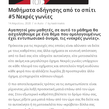
Μαθήματα οδήγησης από το σπίτι
#5 Νεκρές γωνίες
/
/
14 Απριλίου, 2020
in
Auto
by
kastrinakis
Αγαπητοί μου μαθητές, σε αυτό το μάθημα θα
ασχοληθούμε με ένα θέμα που ομολογουμένως
έχει εντυπωσιακό όνομα, τις «νεκρές γωνίες».
Πρόκειται για τις περιοχές στις οποίες είναι αδύνατο να δείτε
με τους καθρέπτες σας άλλα οχήματα σε κοντινή απόσταση
από το δικό σας είτε οδηγείτε αυτοκίνητο, είτε μοτοσικλέτα
είτε ακόμη και μεγαλύτερο όχημα. Νεκρές γωνίες υπάρχουν
σε κάθε πλευρά του οχήματος και αποτελούν πηγή κινδύνου
κάθε φορά που α) αλλάζετε λωρίδα, β) προσπερνάτε άλλο
όχημα, γ) επιχειρείτε κάποιον ελιγμό.
Ο πιο αποτελεσματικός τρόπος να τις αντιμετωπίσετε είναι
ρίχνοντας μία λοξή προσεκτική ματιά επάνω από τον ώμο
σας. Στον εξωτερικό καθρέπτη βλέπετε το δρόμο πίσω σας,
αν όμως ρίξετε μια ματιά πάνω από τον ώμο σας θα δείτε και
το αυτοκίνητο ή τη μοτοσικλέτα που «κρύβετε» δίπλα σας.