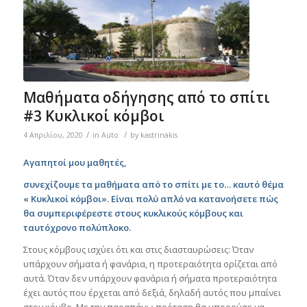
Μαθήματα οδήγησης από το σπίτι
#3 Κυκλικοί κόμβοι
/
/
4 Απριλίου, 2020
in
Auto
by
kastrinakis
Αγαπητοί μου μαθητές,
συνεχίζουμε τα μαθήματα από το σπίτι με το… καυτό θέμα
« Κυκλικοί κόμβοι». Είναι πολύ απλό να κατανοήσετε πώς
θα συμπεριφέρεστε στους κυκλικούς κόμβους και
ταυτόχρονο πολύπλοκο.
Στους κόμβους ισχύει ότι και στις διασταυρώσεις: Όταν
υπάρχουν σήματα ή φανάρια, η προτεραιότητα ορίζεται από
αυτά. Όταν δεν υπάρχουν φανάρια ή σήματα προτεραιότητα
έχει αυτός που έρχεται από δεξιά, δηλαδή αυτός που μπαίνει
στον κόμβο. Με την παραπάνω πρόταση θα μπορούσε να