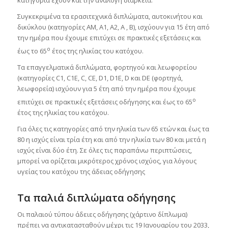
Συγκεκριμένα τα ερασιτεχνικά διπλώματα, αυτοκινήτου και
δικύκλου (κατηγορίες ΑΜ, Α1, Α2, Α , Β), ισχύουν για 15 έτη από
την ημέρα που έχουμε επιτύχει σε πρακτικές εξετάσεις και
ο
έως το 65
έτος της ηλικίας του κατόχου.
Τα επαγγελματικά διπλώματα, φορτηγού και λεωφορείου
(κατηγορίες C1, C1E, C, CE, D1, D1E, D και DE (φορτηγά,
λεωφορεία) ισχύουν για 5 έτη από την ημέρα που έχουμε
ο
επιτύχει σε πρακτικές εξετάσεις οδήγησης και έως το 65
έτος της ηλικίας του κατόχου.
Για όλες τις κατηγορίες από την ηλικία των 65 ετών και έως τα
80 η ισχύς είναι τρία έτη και από την ηλικία των 80 και μετά η
ισχύς είναι δύο έτη. Σε όλες τις παραπάνω περιπτώσεις,
μπορεί να ορίζεται μικρότερος χρόνος ισχύος, για λόγους
υγείας του κατόχου της άδειας οδήγησης
Τα παλιά διπλώματα οδήγησης
Οι παλαιού τύπου άδειες οδήγησης (χάρτινο δίπλωμα)
πρέπει να αντικατασταθούν μέχρι τις 19 Ιανουαρίου του 2033,