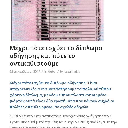
Μέχρι πότε ισχύει το δίπλωμα
οδήγησης και πότε το
αντικαθιστούμε
/
/
22 Δεκεμβρίου, 2017
in
Auto
by
kastrinakis
Μέχρι πότε ισχύει το δίπλωμα οδήγησης; Είναι
υποχρεωτικό να αντικαταστήσουμε το παλαιού τύπου
χάρτινο δίπλωμα, με νέου τύπου πλαστικοποιημένο
(κάρτα); Αυτά είναι δύο ερωτήματα που κάνουν συχνά οι
πολίτες απευθυνόμενοι σε σχολές οδηγών.
Οι νέου τύπου (πλαστικοποιημένες) άδειες οδήγησης που
έχουν εκδοθεί μετά την 19η Ιανουαρίου 2013) ανάλογα με την
κατηγορία έχουν και την ανάλογη διάρκεια: