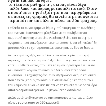
Αγαπητοί μου μαθητές,
το τέταρτο μάθημα της σειράς είναι λίγο
πολύπλοκο και άκρως μοτοσικλετιστικό. Όταν
αποκτήσετε την δεξιότητα που περιγράφεται
σε αυτές τις γραμμές θα κινείστε με ασύγκριτα
περισσότερη ασφάλεια πάνω σε δύο τροχούς.
Επέλεξα το συγκεκριμένο θέμα γιατί ακόμη και σε συνθήκες
καραντίνας, όταν κάνετε μία βόλτα με το ποδήλατο για
σωματική άσκηση μπορείτε να εξασκηθείτε στο περίφημο
«γυροσκοπικό φαινόμενο» (countersteer). Όσοι οδηγείτε ήδη
μοτοσικλέτα το χρησιμοποιείτε ακόμη και αν δεν το ξέρετε.
Λειτουργεί ως εξής: όταν θέλετε να κάνετε μία αριστερή
στροφή, στρίβετε το τιμόνι δεξιά. Αντίστοιχα όταν θέλετε να
κατευθυνθείτε δεξιά, στρίβετε το τιμόνι αριστερά. Ενώ αυτό
δεν φαίνεται λογικό, το κάνουν όλοι οι αναβάτες όταν
κινούνται με ταχύτητες άνω των 20χλμ/ώρα! Ακόμη και αυτοί
που δεν το ξέρουν, το κάνουν ενστικτωδώς. Σκοπός αυτού
του κειμένου είναι να σας πείσει να το κάνετε συνειδητά, άρα
αποτελεσματικότερα και με μεγαλύτερη ασφάλεια.
Δείτε αυτό το βίντεο για να οπτικοποιήσετε τις παραπάνω
πληροφορίες (από το 0:50 και μετά):