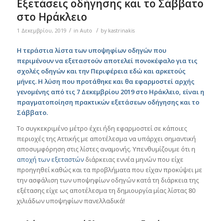
Εξετάσεις οδήγησης και το Σάββατο
στο Ηράκλειο
/
/
1 Δεκεμβρίου, 2019
in
Auto
by
kastrinakis
Η τεράστια λίστα των υποψηφίων οδηγών που
περιμένουν να εξεταστούν αποτελεί πονοκέφαλο για τις
σχολές οδηγών και την Περιφέρεια εδώ και αρκετούς
μήνες. Η λύση που προτάθηκε και θα εφαρμοστεί αρχής
γενομένης από τις 7 Δεκεμβρίου 2019 στο Ηράκλειο, είναι η
πραγματοποίηση πρακτικών εξετάσεων οδήγησης και το
Σάββατο.
Το συγκεκριμένο μέτρο έχει ήδη εφαρμοστεί σε κάποιες
περιοχές της Αττικής με αποτέλεσμα να υπάρχει σημαντική
αποσυμφόρηση στις λίστες αναμονής. Υπενθυμίζουμε ότι η
αποχή των εξεταστών
διάρκειας εννέα μηνών που είχε
προηγηθεί καθώς και τα προβλήματα που είχαν προκύψει με
την ασφάλιση των υποψηφίων οδηγών κατά τη διάρκεια της
εξέτασης είχε ως αποτέλεσμα τη δημιουργία μίας λίστας 80
χιλιάδων υποψηφίων πανελλαδικά!