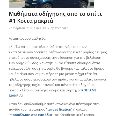
Μαθήματα οδήγησης από το σπίτι
#1 Κοίτα μακριά
/
/
27 Μαρτίου, 2020
in
Auto
by
kastrinakis
Αγαπητοί μου μαθητές,
ελπίζω να είσαστε όλοι καλά. Η απαγόρευση των
εκπαιδευτικών δραστηριοτήτων και της κυκλοφορίας δεν μας
επιτρέπει να συνεχίσουμε την εξάσκηση για την βελτίωση
των οδηγικών σας ικανοτήτων. Να είσαστε σίγουροι όταν
τελειώσει όλη αυτή η ιστορία θα βγούμε και πάλι στο δρόμο
και θα είναι σαν να μην πέρασε μια μέρα! Μέχρι τότε θα
ήθελα να σας υπενθυμίσω τον πρώτο και απαράβατο κανόνα
της οδήγησης. Ισχύει παντού και πάντα είτε οδηγούμε
μοτοσικλέτα, αυτοκίνητο ακόμη και φορτηγό:
ΚΟΙΤΑΜΕ
ΜΑΚΡΙΑ!
Όταν δεν ακολουθούμε αυτόν τον κανόνα πέφτουμε στην
παγίδα του περίφημου
“target fixation
” ή αλλιώς
“προσήλωση στο εμπόδιο”
, σε ελεύθερη μετάφραση.