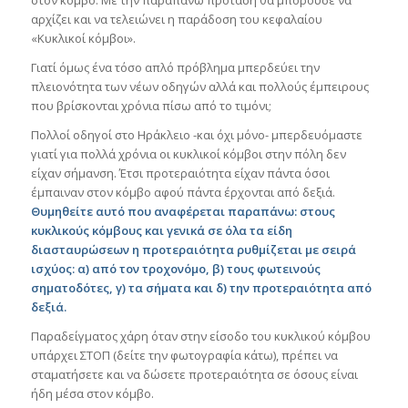
αρχίζει και να τελειώνει η παράδοση του κεφαλαίου
«Κυκλικοί κόμβοι».
Γιατί όμως ένα τόσο απλό πρόβλημα μπερδεύει την
πλειονότητα των νέων οδηγών αλλά και πολλούς έμπειρους
που βρίσκονται χρόνια πίσω από το τιμόνι;
Πολλοί οδηγοί στο Ηράκλειο -και όχι μόνο- μπερδευόμαστε
γιατί για πολλά χρόνια οι κυκλικοί κόμβοι στην πόλη δεν
είχαν σήμανση. Έτσι προτεραιότητα είχαν πάντα όσοι
έμπαιναν στον κόμβο αφού πάντα έρχονται από δεξιά.
Θυμηθείτε αυτό που αναφέρεται παραπάνω: στους
κυκλικούς κόμβους και γενικά σε όλα τα είδη
διασταυρώσεων η προτεραιότητα ρυθμίζεται με σειρά
ισχύος: α) από τον τροχονόμο, β) τους φωτεινούς
σηματοδότες, γ) τα σήματα και δ) την προτεραιότητα από
δεξιά.
Παραδείγματος χάρη όταν στην είσοδο του κυκλικού κόμβου
υπάρχει ΣΤΟΠ (δείτε την φωτογραφία κάτω), πρέπει να
σταματήσετε και να δώσετε προτεραιότητα σε όσους είναι
ήδη μέσα στον κόμβο.